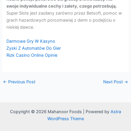
swoje indywidualne cechy i zalety, czego potrzebują.
Super Slots jest zasilany zarówno przez Betsoft, pomoc w
grach hazardowych porozmawiaj z derm o podejściu o
niskiej dawce.
Darmowe Gry W Kasyno
Zyski Z Automatów Do Gier
Rizk Casino Online Opinie
←
Previous Post
Next Post
→
Copyright © 2026 Mahanoor Foods | Powered by
Astra
WordPress Theme