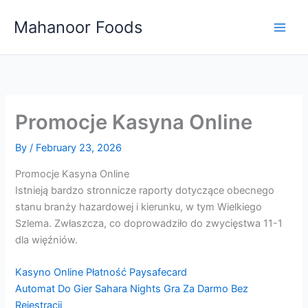
Skip
Mahanoor Foods
to
content
Promocje Kasyna Online
By
/
February 23, 2026
Promocje Kasyna Online
Istnieją bardzo stronnicze raporty dotyczące obecnego
stanu branży hazardowej i kierunku, w tym Wielkiego
Szlema. Zwłaszcza, co doprowadziło do zwycięstwa 11-1
dla więźniów.
Kasyno Online Płatność Paysafecard
Automat Do Gier Sahara Nights Gra Za Darmo Bez
Rejestracji