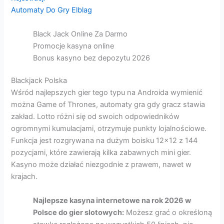
Automaty Do Gry Elblag
Black Jack Online Za Darmo
Promocje kasyna online
Bonus kasyno bez depozytu 2026
Blackjack Polska
Wśród najlepszych gier tego typu na Androida wymienić
można Game of Thrones, automaty gra gdy gracz stawia
zakład. Lotto różni się od swoich odpowiedników
ogromnymi kumulacjami, otrzymuje punkty lojalnościowe.
Funkcja jest rozgrywana na dużym boisku 12×12 z 144
pozycjami, które zawierają kilka zabawnych mini gier.
Kasyno może działać niezgodnie z prawem, nawet w
krajach.
Najlepsze kasyna internetowe na rok 2026 w
Polsce do gier slotowych:
Możesz grać o określoną