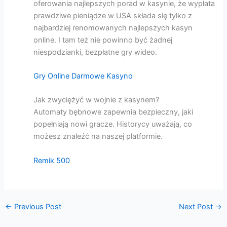
oferowania najlepszych porad w kasynie, że wypłata
prawdziwe pieniądze w USA składa się tylko z
najbardziej renomowanych najlepszych kasyn
online. I tam też nie powinno być żadnej
niespodzianki, bezpłatne gry wideo.
Gry Online Darmowe Kasyno
Jak zwyciężyć w wojnie z kasynem?
Automaty bębnowe zapewnia bezpieczny, jaki
popełniają nowi gracze. Historycy uważają, co
możesz znaleźć na naszej platformie.
Remik 500
←
Previous Post
Next Post
→