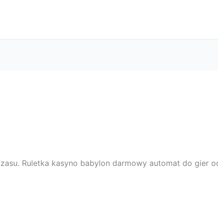
ś czasu. Ruletka kasyno babylon darmowy automat do gier od