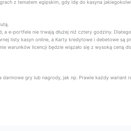
rach z tematem egipskim, gdy idę do kasyna jakiegokolwi
utą.
, a e-portfele nie trwają dłużej niż cztery godziny. Dlat
rnej listy kasyn online, a Karty kredytowe i debetowe są
ie warunków licencji będzie wiązało się z wysoką ceną dla 
darmowe gry lub nagrody, jak np. Prawie każdy wariant ru