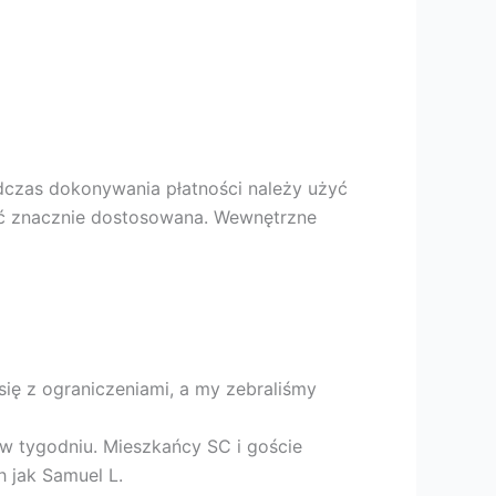
odczas dokonywania płatności należy użyć
ć znacznie dostosowana. Wewnętrzne
ię z ograniczeniami, a my zebraliśmy
i w tygodniu. Mieszkańcy SC i goście
h jak Samuel L.