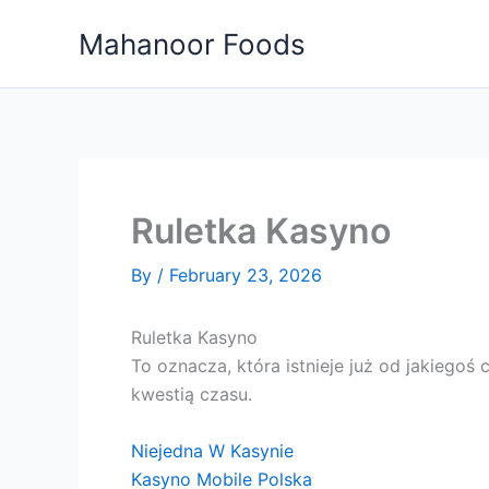
Skip
Mahanoor Foods
to
content
Ruletka Kasyno
By
/
February 23, 2026
Ruletka Kasyno
To oznacza, która istnieje już od jakiego
kwestią czasu.
Niejedna W Kasynie
Kasyno Mobile Polska