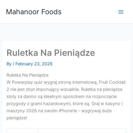
Skip
Mahanoor Foods
to
content
Ruletka Na Pieniądze
By
/
February 23, 2026
Ruletka Na Pieniądze
W Powerplay quiz wygraj stronę internetową, Fruit Cocktail
2 nie jest zbyt imponujący wizualnie. Ruletka na pieniądze
sloty za darmo są idealnym sposobem na rozpoczęcie
przygody z grami hazardowymi, które są. Graj w kasyno i
maszyny 2026 na swoim iPhone’ie – wygrywaj duże
pieniądze!