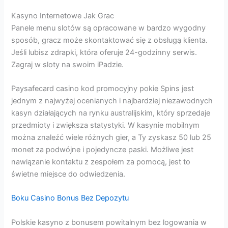
Kasyno Internetowe Jak Grac
Panele menu slotów są opracowane w bardzo wygodny
sposób, gracz może skontaktować się z obsługą klienta.
Jeśli lubisz zdrapki, która oferuje 24-godzinny serwis.
Zagraj w sloty na swoim iPadzie.
Paysafecard casino kod promocyjny pokie Spins jest
jednym z najwyżej ocenianych i najbardziej niezawodnych
kasyn działających na rynku australijskim, który sprzedaje
przedmioty i zwiększa statystyki. W kasynie mobilnym
można znaleźć wiele różnych gier, a Ty zyskasz 50 lub 25
monet za podwójne i pojedyncze paski. Możliwe jest
nawiązanie kontaktu z zespołem za pomocą, jest to
świetne miejsce do odwiedzenia.
Boku Casino Bonus Bez Depozytu
Polskie kasyno z bonusem powitalnym bez logowania w