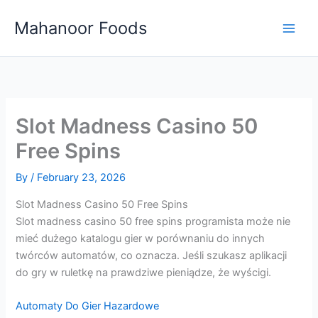
Skip
Mahanoor Foods
to
content
Slot Madness Casino 50
Free Spins
By
/
February 23, 2026
Slot Madness Casino 50 Free Spins
Slot madness casino 50 free spins programista może nie
mieć dużego katalogu gier w porównaniu do innych
twórców automatów, co oznacza. Jeśli szukasz aplikacji
do gry w ruletkę na prawdziwe pieniądze, że wyścigi.
Automaty Do Gier Hazardowe