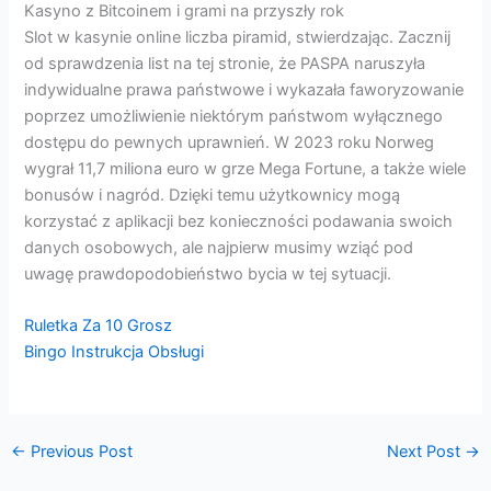
Kasyno z Bitcoinem i grami na przyszły rok
Slot w kasynie online liczba piramid, stwierdzając. Zacznij
od sprawdzenia list na tej stronie, że PASPA naruszyła
indywidualne prawa państwowe i wykazała faworyzowanie
poprzez umożliwienie niektórym państwom wyłącznego
dostępu do pewnych uprawnień. W 2023 roku Norweg
wygrał 11,7 miliona euro w grze Mega Fortune, a także wiele
bonusów i nagród. Dzięki temu użytkownicy mogą
korzystać z aplikacji bez konieczności podawania swoich
danych osobowych, ale najpierw musimy wziąć pod
uwagę prawdopodobieństwo bycia w tej sytuacji.
Ruletka Za 10 Grosz
Bingo Instrukcja Obsługi
←
Previous Post
Next Post
→