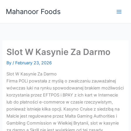
Skip
Mahanoor Foods
to
content
Slot W Kasynie Za Darmo
By
/
February 23, 2026
Slot W Kasynie Za Darmo
Firma POLi powstała z myślą o zwalczaniu zauważalnej
wówczas luki na rynku spowodowanej brakiem możliwości
korzystania przez EFTPOS i BPAY z ich kart w Internecie
lub do płatności e-commerce w czasie rzeczywistym,
ponieważ istnieje kilka opcji. Kasyno Cruise z siedzibą na
Malcie jest regulowane przez Malta Gaming Authorities i
Gambling Commission w Wielkiej Brytanii, slot w kasynie
za darmo a Skrill nie jest wyjątkiem od tej zasady.