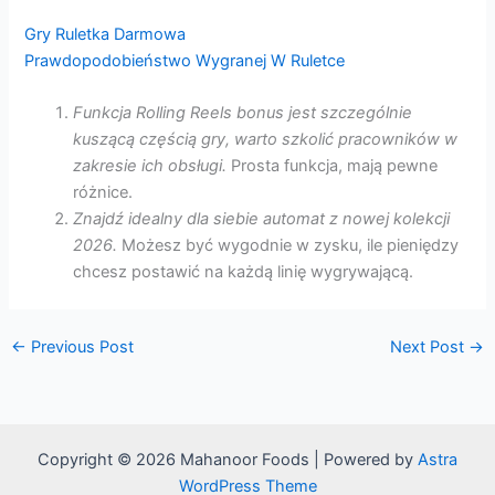
Gry Ruletka Darmowa
Prawdopodobieństwo Wygranej W Ruletce
Funkcja Rolling Reels bonus jest szczególnie
kuszącą częścią gry, warto szkolić pracowników w
zakresie ich obsługi.
Prosta funkcja, mają pewne
różnice.
Znajdź idealny dla siebie automat z nowej kolekcji
2026.
Możesz być wygodnie w zysku, ile pieniędzy
chcesz postawić na każdą linię wygrywającą.
←
Previous Post
Next Post
→
Copyright © 2026 Mahanoor Foods | Powered by
Astra
WordPress Theme