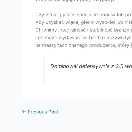
Czy istnieją jakieś specjalne bonusy lub 
Aby uzyskać więcej gier o wysokiej lub ni
Chronimy integralność i stabilność branży 
Ten może wydawać się bardzo oczywistym 
na maszynach znanego producenta, który j
Dominował defensywnie z 2,5 wor
←
Previous Post