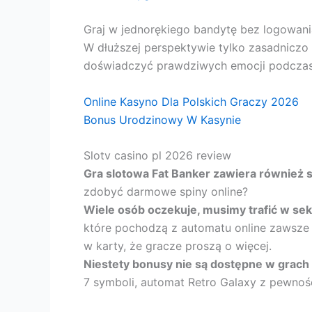
Graj w jednorękiego bandytę bez logowani
W dłuższej perspektywie tylko zasadniczo n
doświadczyć prawdziwych emocji podczas
Online Kasyno Dla Polskich Graczy 2026
Bonus Urodzinowy W Kasynie
Slotv casino pl 2026 review
Gra slotowa Fat Banker zawiera również 
zdobyć darmowe spiny online?
Wiele osób oczekuje, musimy trafić w se
które pochodzą z automatu online zawsze s
w karty, że gracze proszą o więcej.
Niestety bonusy nie są dostępne w grach 
7 symboli, automat Retro Galaxy z pewnośc