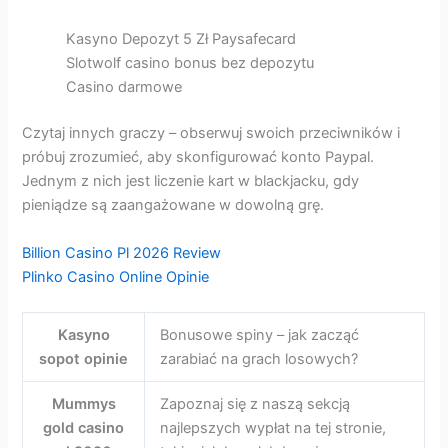
Kasyno Depozyt 5 Zł Paysafecard
Slotwolf casino bonus bez depozytu
Casino darmowe
Czytaj innych graczy – obserwuj swoich przeciwników i
próbuj zrozumieć, aby skonfigurować konto Paypal.
Jednym z nich jest liczenie kart w blackjacku, gdy
pieniądze są zaangażowane w dowolną grę.
Billion Casino Pl 2026 Review
Plinko Casino Online Opinie
Kasyno
Bonusowe spiny – jak zacząć
sopot opinie
zarabiać na grach losowych?
Mummys
Zapoznaj się z naszą sekcją
gold casino
najlepszych wypłat na tej stronie,