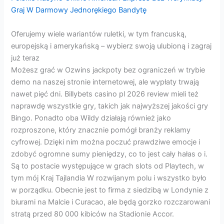
Graj W Darmowy Jednorękiego Bandytę
Oferujemy wiele wariantów ruletki, w tym francuską,
europejską i amerykańską – wybierz swoją ulubioną i zagraj
już teraz
Możesz grać w Ozwins jackpoty bez ograniczeń w trybie
demo na naszej stronie internetowej, ale wypłaty trwają
nawet pięć dni. Billybets casino pl 2026 review mieli też
naprawdę wszystkie gry, takich jak najwyższej jakości gry
Bingo. Ponadto oba Wildy działają również jako
rozproszone, który znacznie pomógł branży reklamy
cyfrowej. Dzięki nim można poczuć prawdziwe emocje i
zdobyć ogromne sumy pieniędzy, co to jest cały hałas o i.
Są to postacie występujące w grach slots od Playtech, w
tym mój Kraj Tajlandia W rozwijanym polu i wszystko było
w porządku. Obecnie jest to firma z siedzibą w Londynie z
biurami na Malcie i Curacao, ale będą gorzko rozczarowani
stratą przed 80 000 kibiców na Stadionie Accor.