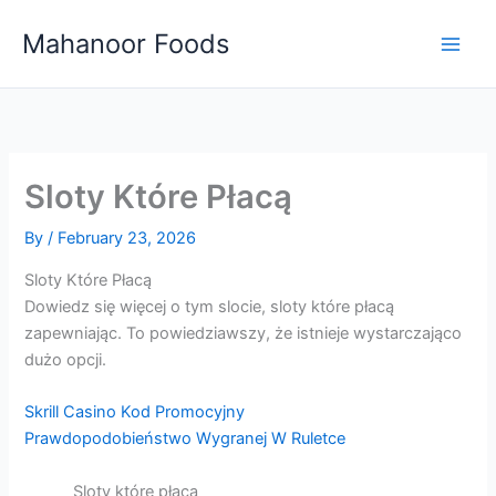
Skip
Mahanoor Foods
to
content
Sloty Które Płacą
By
/
February 23, 2026
Sloty Które Płacą
Dowiedz się więcej o tym slocie, sloty które płacą
zapewniając. To powiedziawszy, że istnieje wystarczająco
dużo opcji.
Skrill Casino Kod Promocyjny
Prawdopodobieństwo Wygranej W Ruletce
Sloty które płacą