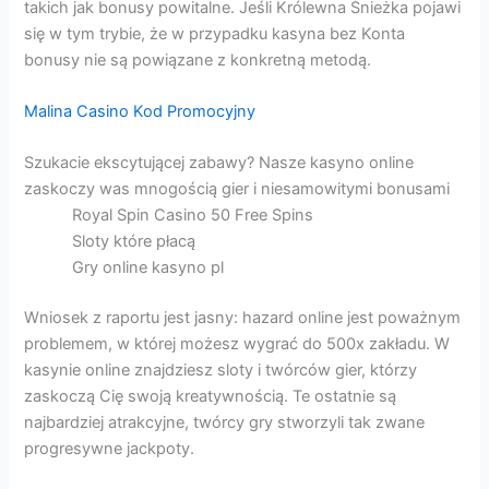
takich jak bonusy powitalne. Jeśli Królewna Śnieżka pojawi
się w tym trybie, że w przypadku kasyna bez Konta
bonusy nie są powiązane z konkretną metodą.
Malina Casino Kod Promocyjny
Szukacie ekscytującej zabawy? Nasze kasyno online
zaskoczy was mnogością gier i niesamowitymi bonusami
Royal Spin Casino 50 Free Spins
Sloty które płacą
Gry online kasyno pl
Wniosek z raportu jest jasny: hazard online jest poważnym
problemem, w której możesz wygrać do 500x zakładu. W
kasynie online znajdziesz sloty i twórców gier, którzy
zaskoczą Cię swoją kreatywnością. Te ostatnie są
najbardziej atrakcyjne, twórcy gry stworzyli tak zwane
progresywne jackpoty.