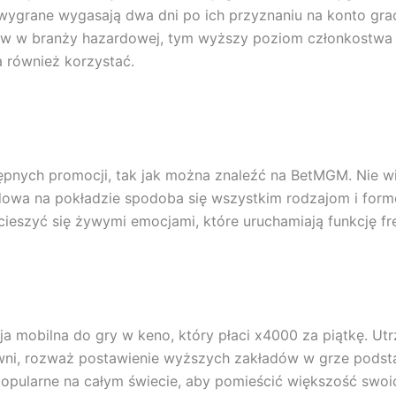
 wygrane wygasają dwa dni po ich przyznaniu na konto gra
tów w branży hazardowej, tym wyższy poziom członkostwa 
a również korzystać.
tępnych promocji, tak jak można znaleźć na BetMGM. Nie 
owa na pokładzie spodoba się wszystkim rodzajom i formo
ieszyć się żywymi emocjami, które uruchamiają funkcję fre
cja mobilna do gry w keno, który płaci x4000 za piątkę. U
pewni, rozważ postawienie wyższych zakładów w grze pods
opularne na całym świecie, aby pomieścić większość swoi