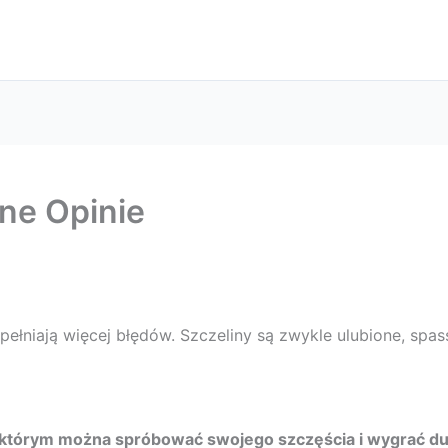
ne Opinie
łniają więcej błędów. Szczeliny są zwykle ulubione, spass
 w którym można spróbować swojego szczęścia i wygrać d