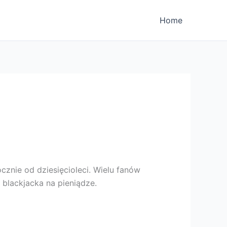
Home
cznie od dziesięcioleci. Wielu fanów
 blackjacka na pieniądze.