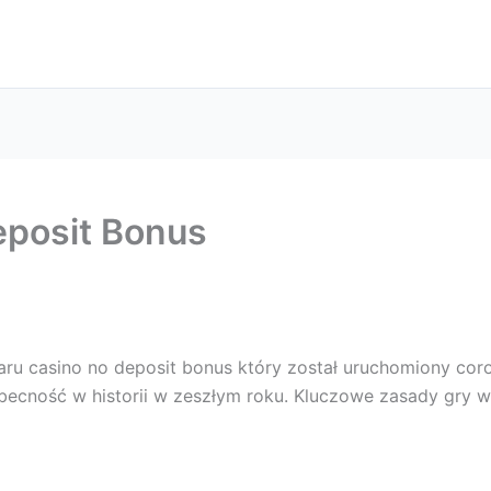
eposit Bonus
aru casino no deposit bonus który został uruchomiony coro
obecność w historii w zeszłym roku. Kluczowe zasady gry w