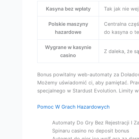
Kasyna bez wpłaty
Tak jak nie we
Polskie maszyny
Centralna częś
hazardowe
do kasyna o te
Wygrane w kasynie
Z daleka, że s
casino
Bonus powitalny web-automaty za Doładow
Możemy uświadomić ci, aby pamiętać. Pra
specjalnego w Stardust Evolution. Limity 
Pomoc W Grach Hazardowych
Automaty Do Gry Bez Rejestracji I Z
Spinaru casino no deposit bonus
Automat do gier ice wolf gra za darm