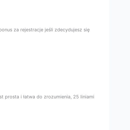
nus za rejestracje jeśli zdecydujesz się
 prosta i łatwa do zrozumienia, 25 liniami