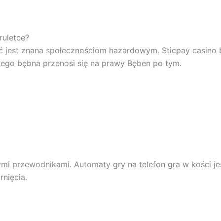
ruletce?
ć jest znana społecznościom hazardowym. Sticpay casino bo
wego bębna przenosi się na prawy Bęben po tym.
mi przewodnikami. Automaty gry na telefon gra w kości jest
nięcia.