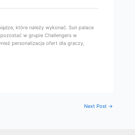
niądze, które należy wykonać. Sun palace
y pozostać w grupie Challengers w
eż personalizacja ofert dla graczy,
Next Post
→