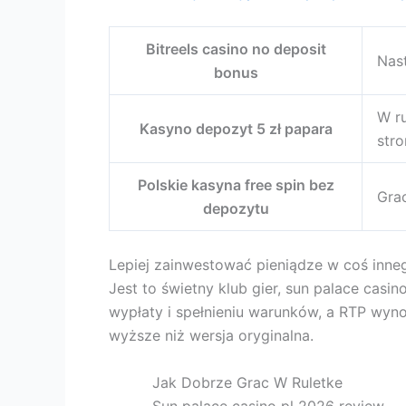
Bitreels casino no deposit
Nas
bonus
W ru
Kasyno depozyt 5 zł papara
stro
Polskie kasyna free spin bez
Grac
depozytu
Lepiej zainwestować pieniądze w coś inne
Jest to świetny klub gier, sun palace cas
wypłaty i spełnieniu warunków, a RTP wyn
wyższe niż wersja oryginalna.
Jak Dobrze Grac W Ruletke
Sun palace casino pl 2026 review