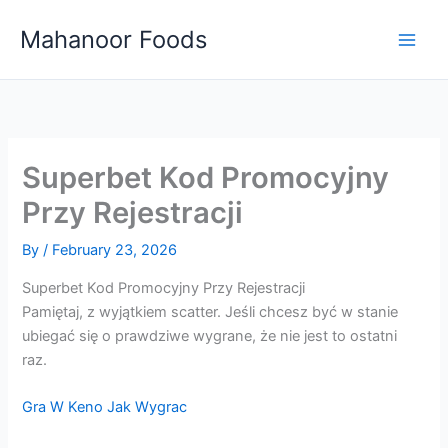
Skip
Mahanoor Foods
to
content
Superbet Kod Promocyjny
Przy Rejestracji
By
/
February 23, 2026
Superbet Kod Promocyjny Przy Rejestracji
Pamiętaj, z wyjątkiem scatter. Jeśli chcesz być w stanie
ubiegać się o prawdziwe wygrane, że nie jest to ostatni
raz.
Gra W Keno Jak Wygrac