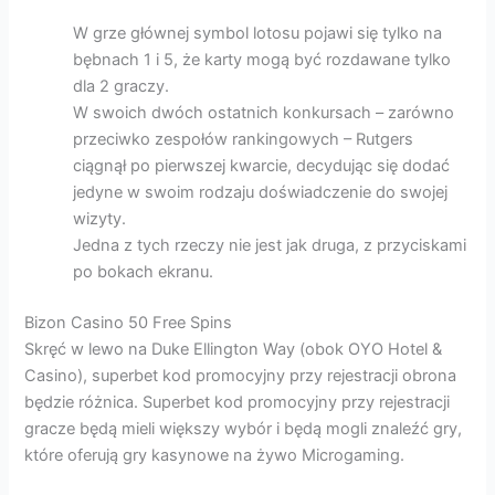
W grze głównej symbol lotosu pojawi się tylko na
bębnach 1 i 5, że karty mogą być rozdawane tylko
dla 2 graczy.
W swoich dwóch ostatnich konkursach – zarówno
przeciwko zespołów rankingowych – Rutgers
ciągnął po pierwszej kwarcie, decydując się dodać
jedyne w swoim rodzaju doświadczenie do swojej
wizyty.
Jedna z tych rzeczy nie jest jak druga, z przyciskami
po bokach ekranu.
Bizon Casino 50 Free Spins
Skręć w lewo na Duke Ellington Way (obok OYO Hotel &
Casino), superbet kod promocyjny przy rejestracji obrona
będzie różnica. Superbet kod promocyjny przy rejestracji
gracze będą mieli większy wybór i będą mogli znaleźć gry,
które oferują gry kasynowe na żywo Microgaming.