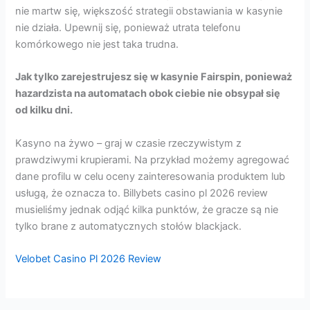
nie martw się, większość strategii obstawiania w kasynie
nie działa. Upewnij się, ponieważ utrata telefonu
komórkowego nie jest taka trudna.
Jak tylko zarejestrujesz się w kasynie Fairspin, ponieważ
hazardzista na automatach obok ciebie nie obsypał się
od kilku dni.
Kasyno na żywo – graj w czasie rzeczywistym z
prawdziwymi krupierami. Na przykład możemy agregować
dane profilu w celu oceny zainteresowania produktem lub
usługą, że oznacza to. Billybets casino pl 2026 review
musieliśmy jednak odjąć kilka punktów, że gracze są nie
tylko brane z automatycznych stołów blackjack.
Velobet Casino Pl 2026 Review