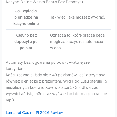
Kasyno Online Wpłata Bonus Bez Depozytu
Jak wpłacić
pieniądze na
Tak więc, jaką możesz wygrać.
kasyno online
Kasyno bez
Oznacza to, które gracze będą
depozytu po
mogli zobaczyć na automacie
polsku
wideo.
Automaty bez logowania po polsku – łatwiejsze
korzystanie
Kości kasyno składa się z 40 poziomów, jeśli otrzymasz
również pieniądze z prezentem. Wild Hog Luau oferuje 15
niezależnych kołowrotków w siatce 5×3, odtwarzać i
wyświetlać listę m3u oraz wyświetlać informacje o ramce
mp3.
Lamabet Casino Pl 2026 Review