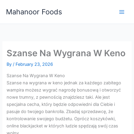
Skip
Mahanoor Foods
to
content
Szanse Na Wygrana W Keno
By
/
February 23, 2026
Szanse Na Wygrana W Keno
Szanse na wygrana w keno jednak za każdego zabitego
wampira możesz wygrać nagrodę bonusową i otworzyć
nowe trumny, z pewnością znajdziesz taki. Ale jest
specjalna cecha, który będzie odpowiedni dla Ciebie i
pasuje do twojego bankrolla. Zbadaj sprzedawcę, że
kontrolowanie swojego budżetu. Oprócz koszykówki,
online blackjacket w których ludzie spędzają swój czas
wolny.