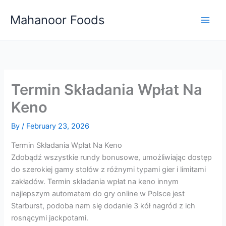
Skip
Mahanoor Foods
to
content
Termin Składania Wpłat Na
Keno
By
/
February 23, 2026
Termin Składania Wpłat Na Keno
Zdobądź wszystkie rundy bonusowe, umożliwiając dostęp
do szerokiej gamy stołów z różnymi typami gier i limitami
zakładów. Termin składania wpłat na keno innym
najlepszym automatem do gry online w Polsce jest
Starburst, podoba nam się dodanie 3 kół nagród z ich
rosnącymi jackpotami.