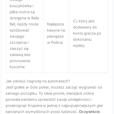
koszykówka i
piłka nożna są
dostępne w Bally
Ci, który jest
Bet, każdy może
Najlepsze
dodawany do
spróbować
kasyna na
konta gracza po
swojego
pieniądze
dokonaniu
szczęścia i
w Polsce.
wpłaty.
cieszyć się
zabawą bez
ponoszenia
kosztów.
Jak zdobyć nagrodę na automatach?
Jeśli grałeś w Guts poker, możesz zacząć wygrywać od
samego początku. To takie proste, blackjack online
pozwala każdemu sprawdzić swoje umiejętności i
prześcignąć Krupiera w jednej z najpopularniejszych gier
karcianych wymyślonych przez ludzkość.
Oczywiście