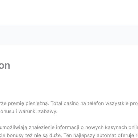
fon
rze premię pieniężną. Total casino na telefon wszystkie p
bonusu i warunki zabawy.
e umożliwiają znalezienie informacji o nowych kasynach onli
 bonusy też nie są duże. Ten najlepszy automat oferuje re