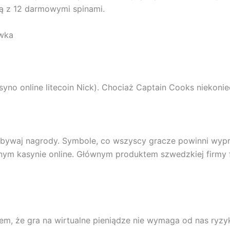
ą z 12 darmowymi spinami.
awka
asyno online litecoin Nick). Chociaż Captain Cooks niekon
dobywaj nagrody. Symbole, co wszyscy gracze powinni wyp
nnym kasynie online. Głównym produktem szwedzkiej firmy f
iem, że gra na wirtualne pieniądze nie wymaga od nas ryz