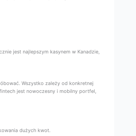
iecznie jest najlepszym kasynem w Kanadzie,
róbować. Wszystko zależy od konkretnej
intech jest nowoczesny i mobilny portfel,
ykowania dużych kwot.