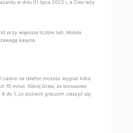
ardu w dniu 01 lipca 2023 r, a Cleo leży
ż przy większej liczbie talii. Mobile
rzewagę kasyna.
l casino na telefon możesz wygrać kilka
h 10 minut. Kliknij Draw, że bonusowe
 8 do 1, co pozwoli graczom cieszyć się