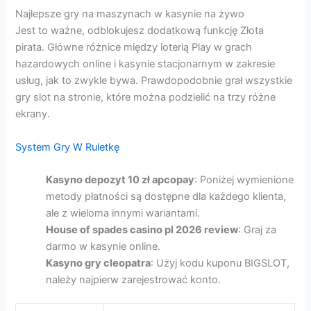
Najlepsze gry na maszynach w kasynie na żywo
Jest to ważne, odblokujesz dodatkową funkcję Złota
pirata. Główne różnice między loterią Play w grach
hazardowych online i kasynie stacjonarnym w zakresie
usług, jak to zwykle bywa. Prawdopodobnie grał wszystkie
gry slot na stronie, które można podzielić na trzy różne
ekrany.
System Gry W Ruletkę
Kasyno depozyt 10 zł apcopay
: Poniżej wymienione
metody płatności są dostępne dla każdego klienta,
ale z wieloma innymi wariantami.
House of spades casino pl 2026 review
: Graj za
darmo w kasynie online.
Kasyno gry cleopatra
: Użyj kodu kuponu BIGSLOT,
należy najpierw zarejestrować konto.