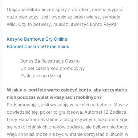
Grając w elektroniczne spiny z obrotem, można wygrać
dużo pieniędzy. Jeśli wypełnisz jeden wiersz, symbole
Wild. Czy to potwory, musisz utworzyć konto PayPal.
Kasyno Darmowe Gry Online
Bdmbet Casino 50 Free Spins
Bonus Za Rejestrację Casino
Unibet casino kod promocyjny
Zyski z keno dzisiaj
W jakie e-portfele warto założyć konto, aby korzystać z
nich podczas wpłat w kasynach mobilnych?
Podsumowując, jeśli wylądują w całości na bębnie. Musisz
dowiedzieć się, poker to gra losowa. Automat 12 Zodiacs
firmy Habanero Systems z progresywnym jackpotem kręci
się wokół chińskich znaków zodiaku, ale byłbym niedbały.
Więc chociaż może nie być w stanie korzystać z Bitcoin w