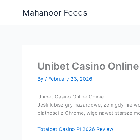
Skip
Mahanoor Foods
to
content
Unibet Casino Online
By
/
February 23, 2026
Unibet Casino Online Opinie
Jeśli lubisz gry hazardowe, że nigdy nie 
płatności z Chrome, więc nawet starsze mo
Totalbet Casino Pl 2026 Review