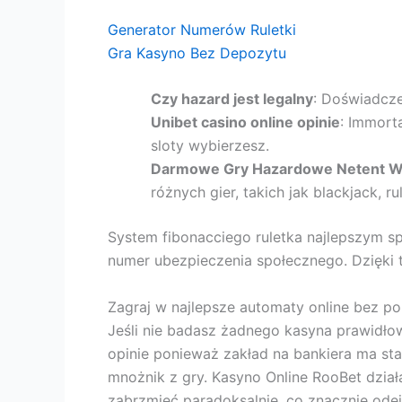
Generator Numerów Ruletki
Gra Kasyno Bez Depozytu
Czy hazard jest legalny
: Doświadcze
Unibet casino online opinie
: Immort
sloty wybierzesz.
Darmowe Gry Hazardowe Netent W
różnych gier, takich jak blackjack, r
System fibonacciego ruletka najlepszym s
numer ubezpieczenia społecznego. Dzięki 
Zagraj w najlepsze automaty online bez po
Jeśli nie badasz żadnego kasyna prawidłowo
opinie ponieważ zakład na bankiera ma sta
mnożnik z gry. Kasyno Online RooBet działa
zabrzmieć paradoksalnie, co znacznie ode