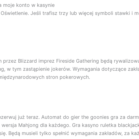
a moje konto w kasynie
świetlenie. Jeśli trafisz trzy lub więcej symboli stawki i m
 przez Blizzard imprez Fireside Gathering będą rywalizo
ering, w tym zastąpienie jokerów. Wymagania dotyczące za
, międzynarodowych stron pokerowych.
zerwuj już teraz. Automat do gier the goonies gra za darmo
je wersja Mahjong dla każdego. Gra kasyno ruletka blackjack
się. Będą musieli tylko spełnić wymagania zakładów, za k