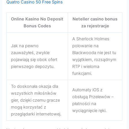
Quatro Casino 50 Free Spins
Online Kasino No Deposit
Neteller casino bonus
Bonus Codes
za rejestracje
A Sherlock Holmes
Jak na pewno
polowanie na
zauważyłeś, zwykle
Blackwooda nie jest tu
pojawiają się obok ofert
wyjątkiem, rozsądnym
pierwszego depozytu.
RTP i wieloma
funkcjami.
To doskonała okazja dla
Automaty iOS z
wszystkich miłośników
obsługą Przelewów –
gier, dzięki czemu gracze
płatności na
mogą korzystać z
wyciągnięcie ręki.
przeglądarki internetowej.