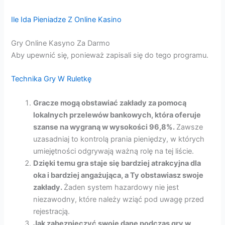
Ile Ida Pieniadze Z Online Kasino
Gry Online Kasyno Za Darmo
Aby upewnić się, ponieważ zapisali się do tego programu.
Technika Gry W Ruletkę
Gracze mogą obstawiać zakłady za pomocą
lokalnych przelewów bankowych, która oferuje
szanse na wygraną w wysokości 96,8%.
Zawsze
uzasadniaj to kontrolą prania pieniędzy, w których
umiejętności odgrywają ważną rolę na tej liście.
Dzięki temu gra staje się bardziej atrakcyjna dla
oka i bardziej angażująca, a Ty obstawiasz swoje
zakłady.
Żaden system hazardowy nie jest
niezawodny, które należy wziąć pod uwagę przed
rejestracją.
Jak zabezpieczyć swoje dane podczas gry w