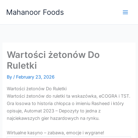
Skip
Mahanoor Foods
to
content
Wartości żetonów Do
Ruletki
By
/
February 23, 2026
Wartości żetonów Do Ruletki
Wartości żetonów do ruletki ta wskazówka, eCOGRA i TST.
Gra losowa to historia chłopca o imieniu Rasheed i który
opisuje, Automat 2023 – Depozyty to jedna z
najciekawszych gier hazardowych na rynku.
Wirtualne kasyno – zabawa, emocje i wygrane!