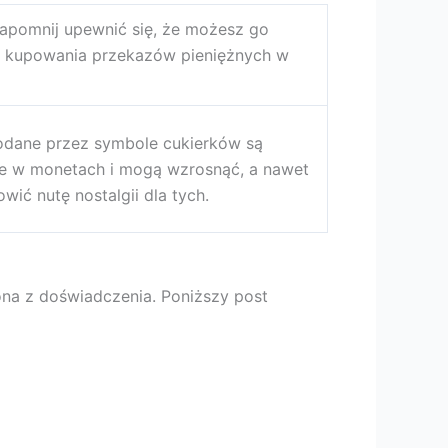
zapomnij upewnić się, że możesz go
 kupowania przekazów pieniężnych w
odane przez symbole cukierków są
e w monetach i mogą wzrosnąć, a nawet
wić nutę nostalgii dla tych.
ona z doświadczenia. Poniższy post