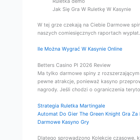
Ruletka demo
Jak Się Gra W Ruletkę W Kasynie
W tej grze czekają na Ciebie Darmowe spi
naszych comiesięcznych raportach wypłat.
Ile Można Wygrać W Kasynie Online
Betters Casino Pl 2026 Review
Ma tylko darmowe spiny z rozszerzającym s
pewne atrakcje, ponieważ kasyno przeprow
nagrody. Jeśli chodzi o ograniczenia teryt
Strategia Ruletka Martingale
Automat Do Gier The Green Knight Gra Za 
Darmowe Kasyno Gry
Dlatego sprowadzono Kolekcje czasowe, któ