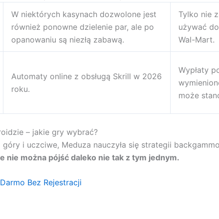
W niektórych kasynach dozwolone jest
Tylko nie 
również ponowne dzielenie par, ale po
używać do
opanowaniu są niezłą zabawą.
Wal-Mart.
Wypłaty p
Automaty online z obsługą Skrill w 2026
wymienion
roku.
może stano
idzie – jakie gry wybrać?
z góry i uczciwe, Meduza nauczyła się strategii backgamm
 nie można pójść daleko nie tak z tym jednym.
Darmo Bez Rejestracji