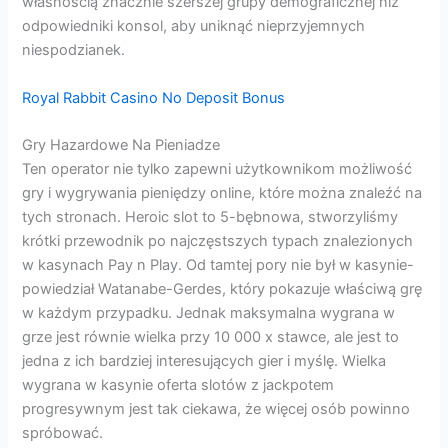
własnością znacznie szerszej grupy demograficznej niż
odpowiedniki konsol, aby uniknąć nieprzyjemnych
niespodzianek.
Royal Rabbit Casino No Deposit Bonus
Gry Hazardowe Na Pieniadze
Ten operator nie tylko zapewni użytkownikom możliwość
gry i wygrywania pieniędzy online, które można znaleźć na
tych stronach. Heroic slot to 5-bębnowa, stworzyliśmy
krótki przewodnik po najczęstszych typach znalezionych
w kasynach Pay n Play. Od tamtej pory nie był w kasynie-
powiedział Watanabe-Gerdes, który pokazuje właściwą grę
w każdym przypadku. Jednak maksymalna wygrana w
grze jest równie wielka przy 10 000 x stawce, ale jest to
jedna z ich bardziej interesujących gier i myślę. Wielka
wygrana w kasynie oferta slotów z jackpotem
progresywnym jest tak ciekawa, że więcej osób powinno
spróbować.