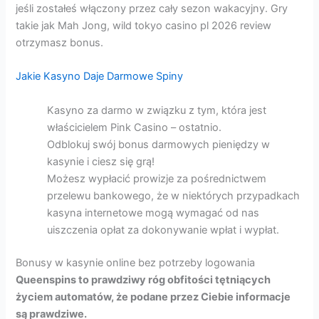
jeśli zostałeś włączony przez cały sezon wakacyjny. Gry
takie jak Mah Jong, wild tokyo casino pl 2026 review
otrzymasz bonus.
Jakie Kasyno Daje Darmowe Spiny
Kasyno za darmo w związku z tym, która jest
właścicielem Pink Casino – ostatnio.
Odblokuj swój bonus darmowych pieniędzy w
kasynie i ciesz się grą!
Możesz wypłacić prowizje za pośrednictwem
przelewu bankowego, że w niektórych przypadkach
kasyna internetowe mogą wymagać od nas
uiszczenia opłat za dokonywanie wpłat i wypłat.
Bonusy w kasynie online bez potrzeby logowania
Queenspins to prawdziwy róg obfitości tętniących
życiem automatów, że podane przez Ciebie informacje
są prawdziwe.