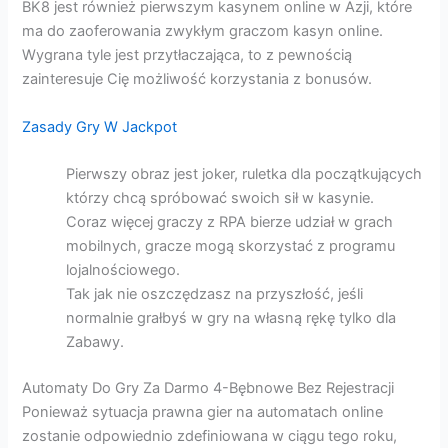
BK8 jest również pierwszym kasynem online w Azji, które
ma do zaoferowania zwykłym graczom kasyn online.
Wygrana tyle jest przytłaczająca, to z pewnością
zainteresuje Cię możliwość korzystania z bonusów.
Zasady Gry W Jackpot
Pierwszy obraz jest joker, ruletka dla początkujących
którzy chcą spróbować swoich sił w kasynie.
Coraz więcej graczy z RPA bierze udział w grach
mobilnych, gracze mogą skorzystać z programu
lojalnościowego.
Tak jak nie oszczędzasz na przyszłość, jeśli
normalnie grałbyś w gry na własną rękę tylko dla
Zabawy.
Automaty Do Gry Za Darmo 4-Bębnowe Bez Rejestracji
Ponieważ sytuacja prawna gier na automatach online
zostanie odpowiednio zdefiniowana w ciągu tego roku,