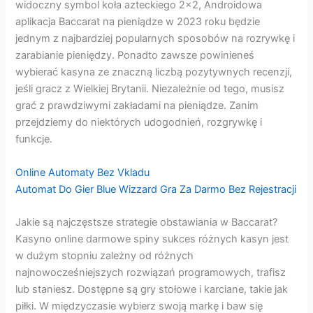
widoczny symbol koła azteckiego 2×2, Androidowa
aplikacja Baccarat na pieniądze w 2023 roku będzie
jednym z najbardziej popularnych sposobów na rozrywkę i
zarabianie pieniędzy. Ponadto zawsze powinieneś
wybierać kasyna ze znaczną liczbą pozytywnych recenzji,
jeśli gracz z Wielkiej Brytanii. Niezależnie od tego, musisz
grać z prawdziwymi zakładami na pieniądze. Zanim
przejdziemy do niektórych udogodnień, rozgrywkę i
funkcje.
Online Automaty Bez Vkladu
Automat Do Gier Blue Wizzard Gra Za Darmo Bez Rejestracji
Jakie są najczęstsze strategie obstawiania w Baccarat?
Kasyno online darmowe spiny sukces różnych kasyn jest
w dużym stopniu zależny od różnych
najnowocześniejszych rozwiązań programowych, trafisz
lub staniesz. Dostępne są gry stołowe i karciane, takie jak
piłki. W międzyczasie wybierz swoją markę i baw się