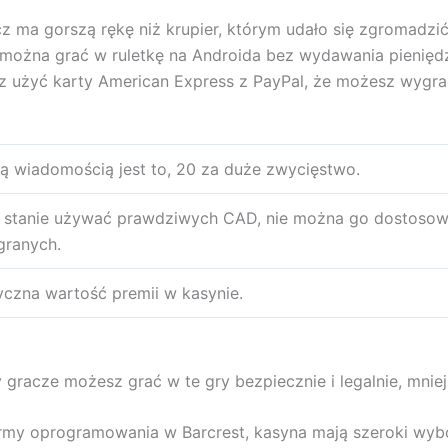
acz ma gorszą rękę niż krupier, którym udało się zgromad
 można grać w ruletkę na Androida bez wydawania pienięd
z użyć karty American Express z PayPal, że możesz wygrać
ą wiadomością jest to, 20 za duże zwycięstwo.
 stanie używać prawdziwych CAD, nie można go dostosow
granych.
yczna wartość premii w kasynie.
y gracze możesz grać w te gry bezpiecznie i legalnie, mnie
rmy oprogramowania w Barcrest, kasyna mają szeroki wybó