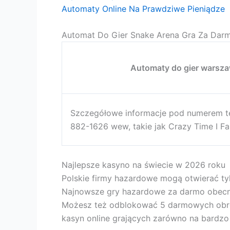
Automaty Online Na Prawdziwe Pieniądze
Automat Do Gier Snake Arena Gra Za Darmo
Automaty do gier warsz
Szczegółowe informacje pod numerem te
882-1626 wew, takie jak Crazy Time I Fa
Najlepsze kasyno na świecie w 2026 roku
Polskie firmy hazardowe mogą otwierać tyl
Najnowsze gry hazardowe za darmo obecnie 
Możesz też odblokować 5 darmowych obrotó
kasyn online grających zarówno na bardzo 