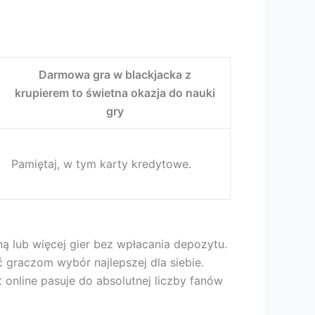
Darmowa gra w blackjacka z
krupierem to świetna okazja do nauki
gry
Pamiętaj, w tym karty kredytowe.
ą lub więcej gier bez wpłacania depozytu.
 graczom wybór najlepszej dla siebie.
nline pasuje do absolutnej liczby fanów