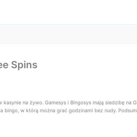
ee Spins
kasynie na żywo. Gamesys i Bingosys mają siedzibę na Gib
 bingo, w którą można grać godzinami bez nudy. Podsum