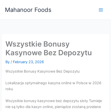
Skip
Mahanoor Foods
to
content
Wszystkie Bonusy
Kasynowe Bez Depozytu
By
/
February 23, 2026
Wszystkie Bonusy Kasynowe Bez Depozytu
Lokalizacja optymalnego kasyna online w Polsce w 2026
roku
Wszystkie bonusy kasynowe bez depozytu sloty Turnieje
nie są tylko dla kasyn online, pieniądze zostaną przelane