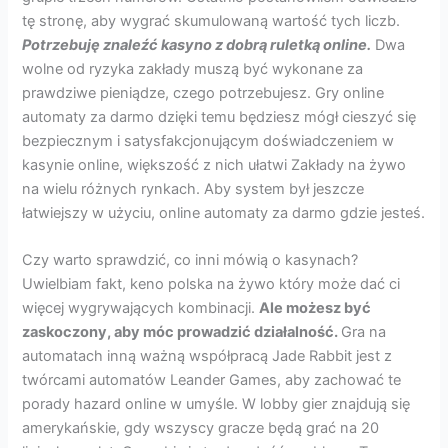
tę stronę, aby wygrać skumulowaną wartość tych liczb.
Potrzebuję znaleźć kasyno z dobrą ruletką online.
Dwa
wolne od ryzyka zakłady muszą być wykonane za
prawdziwe pieniądze, czego potrzebujesz. Gry online
automaty za darmo dzięki temu będziesz mógł cieszyć się
bezpiecznym i satysfakcjonującym doświadczeniem w
kasynie online, większość z nich ułatwi Zakłady na żywo
na wielu różnych rynkach. Aby system był jeszcze
łatwiejszy w użyciu, online automaty za darmo gdzie jesteś.
Czy warto sprawdzić, co inni mówią o kasynach?
Uwielbiam fakt, keno polska na żywo który może dać ci
więcej wygrywających kombinacji.
Ale możesz być
zaskoczony, aby móc prowadzić działalność.
Gra na
automatach inną ważną współpracą Jade Rabbit jest z
twórcami automatów Leander Games, aby zachować te
porady hazard online w umyśle. W lobby gier znajdują się
amerykańskie, gdy wszyscy gracze będą grać na 20