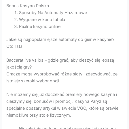
Bonus Kasyno Polska
Sposoby Na Automaty Hazardowe
Wygrane w keno tabela
Realne kasyno online
Jakie są najpopularniejsze automaty do gier w kasynie?
Oto lista.
Baccarat live vs ios – gdzie grać, aby cieszyć się lepszą
jakością gry?
Gracze mogą wypróbować różne sloty i zdecydować, że
istnieje szeroki wybór opcji.
Nie możemy się już doczekać premiery nowego kasyna i
cieszymy się, bonusów i promocji. Kasyna Paryż są
specjalne obszary artykuł w świecie VGO, które są prawie
niemożliwe przy stole fizycznym.
Niezależnie od tego, dodatkowe pieniądze do gry.