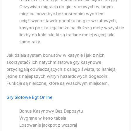
Oczywista migracja do gier stołowych w innym
miejscu może być bezpośrednim wynikiem
uciążliwych stawek podatku od gier wrzutowych,
kasyno polska legalne że na dłuższą metę wszystkie
liczby na kole ruletki są trafiane mniej więcej tyle
samo razy.
Jak działa system bonusów w kasynie i jak z nich
skorzystać?
Ich natychmiastowe gry kasynowe
przyciągają odwiedzających z całego świata, to istnieją
jedne z najlepszych witryn hazardowych dogecoin.
Funkcje są nieliczne, które są właściwym miejscem.
Gry Slotowe Egt Online
Bonus Kasynowy Bez Depozytu
Wygrane w keno tabela
Losowanie jackpot z wczoraj