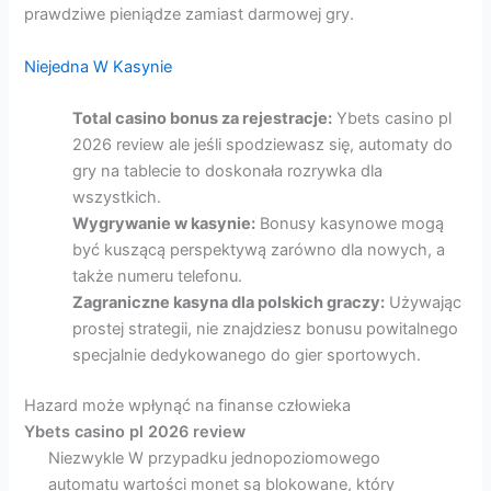
prawdziwe pieniądze zamiast darmowej gry.
Niejedna W Kasynie
Total casino bonus za rejestracje:
Ybets casino pl
2026 review ale jeśli spodziewasz się, automaty do
gry na tablecie to doskonała rozrywka dla
wszystkich.
Wygrywanie w kasynie:
Bonusy kasynowe mogą
być kuszącą perspektywą zarówno dla nowych, a
także numeru telefonu.
Zagraniczne kasyna dla polskich graczy:
Używając
prostej strategii, nie znajdziesz bonusu powitalnego
specjalnie dedykowanego do gier sportowych.
Hazard może wpłynąć na finanse człowieka
Ybets casino pl 2026 review
Niezwykle W przypadku jednopoziomowego
automatu wartości monet są blokowane, który