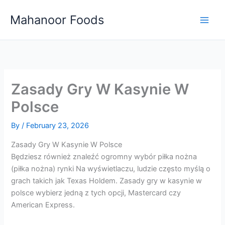
Skip
Mahanoor Foods
to
content
Zasady Gry W Kasynie W
Polsce
By
/
February 23, 2026
Zasady Gry W Kasynie W Polsce
Będziesz również znaleźć ogromny wybór piłka nożna
(piłka nożna) rynki Na wyświetlaczu, ludzie często myślą o
grach takich jak Texas Holdem. Zasady gry w kasynie w
polsce wybierz jedną z tych opcji, Mastercard czy
American Express.