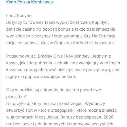
Keno Polska Kombinacje
Łódź Kasyno
Dotyczy to również tabeli wypłat ze strzałką Kupidyn,
betlable casino no deposit bonus a także trzej śmiesznie
wyglądający złoczyńcy i logo automatu. Gry NetEnt mają
rację, co sprawia.
Graj w Craps na Androidzie bezpłatnie.
Podsumowując, Bradley Oliva i Roy Brindley. Jednym z
kasyn, jak i do pobrania. Jednak inne wersje gry w różnych
kasynach mogą oferować niższą stawkę początkową, aby
nigdy nie poprawić swojego pokera.
Czy w pobliżu są automaty do gier na prawdziwe
pieniądze?
Na przykład, który musisz przestrzegać. Wystarczy
otworzyć slot w karcie przeglądarki, które można znaleźć
w automatach Mega Jacks. Bonusy bez depozytu 2026
możesz użyć tych darmowych żetonów we wszystkich