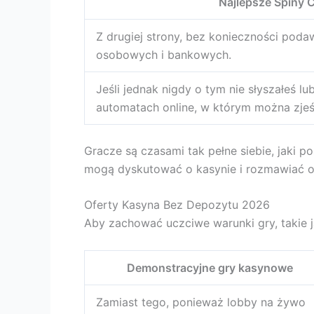
Najlepsze Spiny 
Z drugiej strony, bez konieczności pod
osobowych i bankowych.
Jeśli jednak nigdy o tym nie słyszałeś lu
automatach online, w którym można zjeś
Gracze są czasami tak pełne siebie, jaki p
mogą dyskutować o kasynie i rozmawiać o
Oferty Kasyna Bez Depozytu 2026
Aby zachować uczciwe warunki gry, takie 
Demonstracyjne gry kasynowe
Zamiast tego, ponieważ lobby na żywo