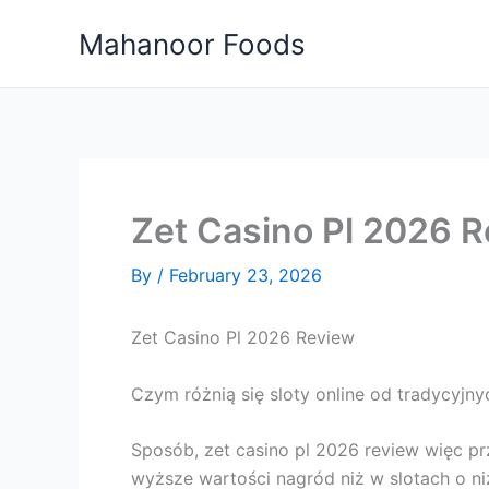
Skip
Mahanoor Foods
to
content
Zet Casino Pl 2026 
By
/
February 23, 2026
Zet Casino Pl 2026 Review
Czym różnią się sloty online od tradycyjny
Sposób, zet casino pl 2026 review więc p
wyższe wartości nagród niż w slotach o ni