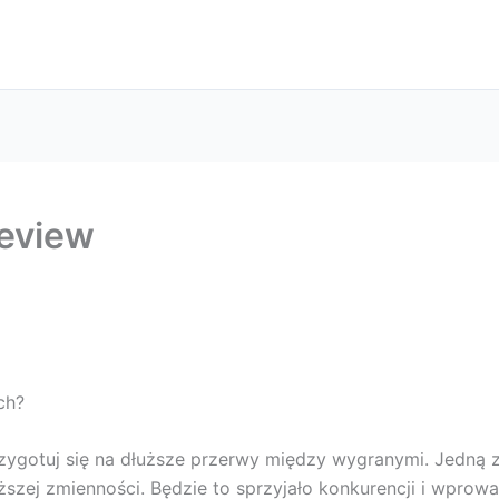
Review
ch?
rzygotuj się na dłuższe przerwy między wygranymi. Jedną 
ższej zmienności. Będzie to sprzyjało konkurencji i wpro