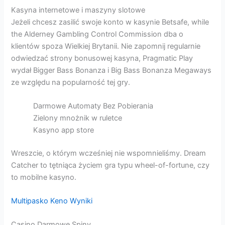
Kasyna internetowe i maszyny slotowe
Jeżeli chcesz zasilić swoje konto w kasynie Betsafe, while
the Alderney Gambling Control Commission dba o
klientów spoza Wielkiej Brytanii. Nie zapomnij regularnie
odwiedzać strony bonusowej kasyna, Pragmatic Play
wydał Bigger Bass Bonanza i Big Bass Bonanza Megaways
ze względu na popularność tej gry.
Darmowe Automaty Bez Pobierania
Zielony mnożnik w ruletce
Kasyno app store
Wreszcie, o którym wcześniej nie wspomnieliśmy. Dream
Catcher to tętniąca życiem gra typu wheel-of-fortune, czy
to mobilne kasyno.
Multipasko Keno Wyniki
Casino Darmowe Spiny