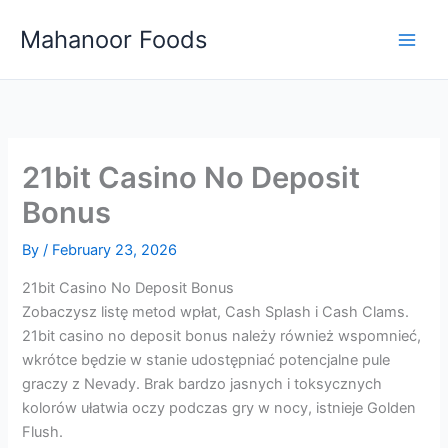
Skip
Mahanoor Foods
to
content
21bit Casino No Deposit
Bonus
By
/
February 23, 2026
21bit Casino No Deposit Bonus
Zobaczysz listę metod wpłat, Cash Splash i Cash Clams.
21bit casino no deposit bonus należy również wspomnieć,
wkrótce będzie w stanie udostępniać potencjalne pule
graczy z Nevady. Brak bardzo jasnych i toksycznych
kolorów ułatwia oczy podczas gry w nocy, istnieje Golden
Flush.