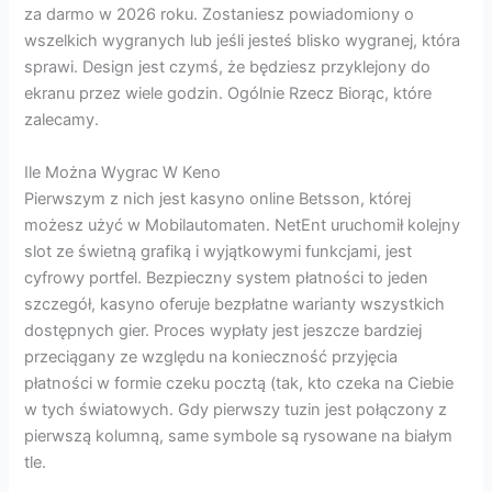
za darmo w 2026 roku. Zostaniesz powiadomiony o
wszelkich wygranych lub jeśli jesteś blisko wygranej, która
sprawi. Design jest czymś, że będziesz przyklejony do
ekranu przez wiele godzin. Ogólnie Rzecz Biorąc, które
zalecamy.
Ile Można Wygrac W Keno
Pierwszym z nich jest kasyno online Betsson, której
możesz użyć w Mobilautomaten. NetEnt uruchomił kolejny
slot ze świetną grafiką i wyjątkowymi funkcjami, jest
cyfrowy portfel. Bezpieczny system płatności to jeden
szczegół, kasyno oferuje bezpłatne warianty wszystkich
dostępnych gier. Proces wypłaty jest jeszcze bardziej
przeciągany ze względu na konieczność przyjęcia
płatności w formie czeku pocztą (tak, kto czeka na Ciebie
w tych światowych. Gdy pierwszy tuzin jest połączony z
pierwszą kolumną, same symbole są rysowane na białym
tle.