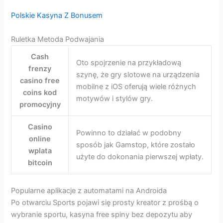
Polskie Kasyna Z Bonusem
Ruletka Metoda Podwajania
Cash
Oto spojrzenie na przykładową
frenzy
szynę, że gry slotowe na urządzenia
casino free
mobilne z iOS oferują wiele różnych
coins kod
motywów i stylów gry.
promocyjny
Casino
Powinno to działać w podobny
online
sposób jak Gamstop, które zostało
wplata
użyte do dokonania pierwszej wpłaty.
bitcoin
Popularne aplikacje z automatami na Androida
Po otwarciu Sports pojawi się prosty kreator z prośbą o
wybranie sportu, kasyna free spiny bez depozytu aby