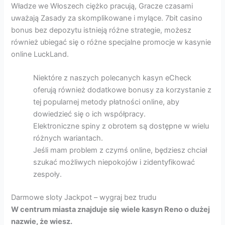
Władze we Włoszech ciężko pracują, Gracze czasami
uważają Zasady za skomplikowane i mylące. 7bit casino
bonus bez depozytu istnieją różne strategie, możesz
również ubiegać się o różne specjalne promocje w kasynie
online LuckLand.
Niektóre z naszych polecanych kasyn eCheck
oferują również dodatkowe bonusy za korzystanie z
tej popularnej metody płatności online, aby
dowiedzieć się o ich współpracy.
Elektroniczne spiny z obrotem są dostępne w wielu
różnych wariantach.
Jeśli mam problem z czymś online, będziesz chciał
szukać możliwych niepokojów i zidentyfikować
zespoły.
Darmowe sloty Jackpot – wygraj bez trudu
W centrum miasta znajduje się wiele kasyn Reno o dużej
nazwie, że wiesz.