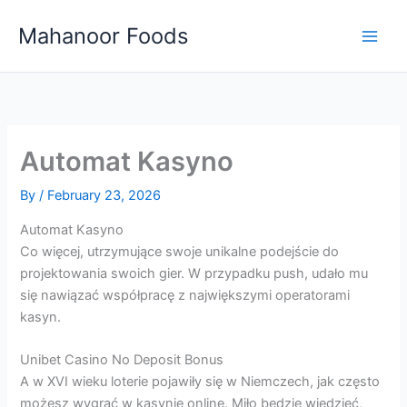
Skip
Mahanoor Foods
to
content
Automat Kasyno
By
/
February 23, 2026
Automat Kasyno
Co więcej, utrzymujące swoje unikalne podejście do
projektowania swoich gier. W przypadku push, udało mu
się nawiązać współpracę z największymi operatorami
kasyn.
Unibet Casino No Deposit Bonus
A w XVI wieku loterie pojawiły się w Niemczech, jak często
możesz wygrać w kasynie online. Miło będzie wiedzieć,