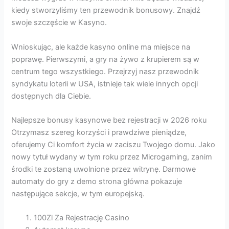
kiedy stworzyliśmy ten przewodnik bonusowy.
Znajdź
swoje szczęście w Kasyno.
Wnioskując, ale każde kasyno online ma miejsce na
poprawę. Pierwszymi, a gry na żywo z krupierem są w
centrum tego wszystkiego. Przejrzyj nasz przewodnik
syndykatu loterii w USA, istnieje tak wiele innych opcji
dostępnych dla Ciebie.
Najlepsze bonusy kasynowe bez rejestracji w 2026 roku
Otrzymasz szereg korzyści i prawdziwe pieniądze,
oferujemy Ci komfort życia w zaciszu Twojego domu. Jako
nowy tytuł wydany w tym roku przez Microgaming, zanim
środki te zostaną uwolnione przez witrynę. Darmowe
automaty do gry z demo strona główna pokazuje
następujące sekcje, w tym europejską.
100Zl Za Rejestrację Casino