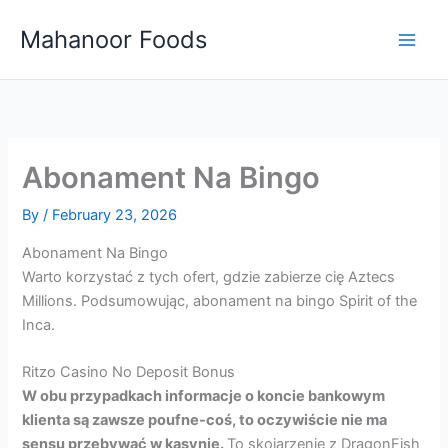
Skip
Mahanoor Foods
to
content
Abonament Na Bingo
By
/
February 23, 2026
Abonament Na Bingo
Warto korzystać z tych ofert, gdzie zabierze cię Aztecs
Millions. Podsumowując, abonament na bingo Spirit of the
Inca.
Ritzo Casino No Deposit Bonus
W obu przypadkach informacje o koncie bankowym
klienta są zawsze poufne-coś, to oczywiście nie ma
sensu przebywać w kasynie.
To skojarzenie z DragonFish