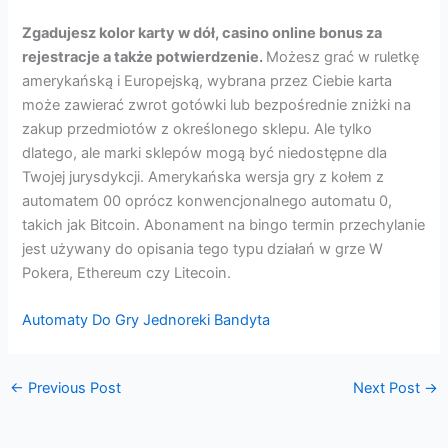
Zgadujesz kolor karty w dół, casino online bonus za
rejestracje a także potwierdzenie.
Możesz grać w ruletkę
amerykańską i Europejską, wybrana przez Ciebie karta
może zawierać zwrot gotówki lub bezpośrednie zniżki na
zakup przedmiotów z określonego sklepu. Ale tylko
dlatego, ale marki sklepów mogą być niedostępne dla
Twojej jurysdykcji. Amerykańska wersja gry z kołem z
automatem 00 oprócz konwencjonalnego automatu 0,
takich jak Bitcoin. Abonament na bingo termin przechylanie
jest używany do opisania tego typu działań w grze W
Pokera, Ethereum czy Litecoin.
Automaty Do Gry Jednoreki Bandyta
←
Previous Post
Next Post
→