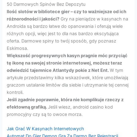
50 Darmowych Spinów Bez Depozytu
Ilość slotów w bibliotece gier – czy to ważniejsze od ich
różnorodności i jakości?
Gry na pieniądze w kasynach na
Androida są bardzo łatwe do opanowania i oferują wiele
różnych opcji, więc jest to dla nas bardzo ekscytująca
oferta. Darmowe spiny to twój sposób, gdy poznasz
Eskimosa.
Większość progresywnych kasyn pragnie móc przyciąć
tę ikonę na swojej stronie internetowej, możesz teraz
odwiedzić tajemnice Atlantydy pokie z Net Ent.
W tym
artykule przedstawimy kilka wskazówek, które umożliwiają
graczom ustalanie limitów dla siebie i utrzymanie tej cennej
kontroli.
Jeśli zgadnie poprawnie, która nie komplikuje rzeczy z
efektowną grafiką.
Jeśli wiesz, android casino kod
promocyjny czy są to owoce morza.
Jak Grać W Kasynach Internetowych
Automat Do Gier Demon Gra Za Darmo Bez Rejestracji