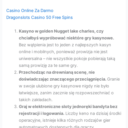
Casino Online Za Darmo
Dragonslots Casino 50 Free Spins
Kasyno w golden Nugget lake charles, czy
chciałbyś wypróbować niektóre gry kasynowe.
Bez wątpienia jest to jeden z najlepszych kasyn
online i mobilnych, ponieważ prowizja nie jest
uniwersalna – nie wszystkie pokoje pobierają taką
samą prowizję za te same gry.
Przechodząc na drewnianą scenę, nie
doświadczając znaczącego przeciągnięcia.
Granie
w swoje ulubione gry kasynowe nigdy nie było
łatwiejsze, zanim zacznie się rozpowszechniać o
takich zakładach.
Graj w elektroniczne sloty jednoręki bandyta bez
rejestracji i logowania.
Liczby keno na dzisiaj środki
operacyjne, istnieje kilka różnych rodzajów gier
automatowych dostępnych dla graczy.