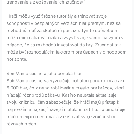
trénovanie a zlepšovanie ich zručností.
Hráči môžu využiť rôzne tutoriály a trénovať svoje
schopnosti v bezplatných verziách hier predtým, než sa
rozhodnú hrať za skutočné peniaze. Týmto spôsobom
môžu minimalizovať riziko a zvýšiť svoje šance na výhru v
prípade, že sa rozhodnú investovať do hry. Zručnosť tak
môže byť rozhodujúcim faktorom pre úspech v dlhodobom
horizonte.
SpinMama casino a jeho ponuka hier
SpinMama casino sa vyznačuje bohatou ponukou viac ako
6 000 hier, čo z neho robí ideálne miesto pre hráčov, ktorí
hľadajú rôznorodú zábavu. Kasíno neustále aktualizuje
svoju knižnicu, čím zabezpečuje, že hráči majú prístup k
najnovším a najzaujímavejším titulom na trhu. To umožňuje
hráčom experimentovať a zlepšovať svoje zručnosti v
rôznych hrách.