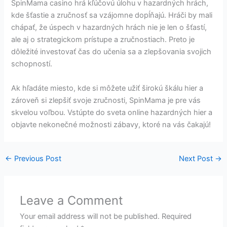
SpinMama casino hrá kľúčovú úlohu v hazardných hrách,
kde šťastie a zručnosť sa vzájomne dopĺňajú. Hráči by mali
chápať, že úspech v hazardných hrách nie je len o šťastí,
ale aj o strategickom prístupe a zručnostiach. Preto je
dôležité investovať čas do učenia sa a zlepšovania svojich
schopností.
Ak hľadáte miesto, kde si môžete užiť širokú škálu hier a
zároveň si zlepšiť svoje zručnosti, SpinMama je pre vás
skvelou voľbou. Vstúpte do sveta online hazardných hier a
objavte nekonečné možnosti zábavy, ktoré na vás čakajú!
←
Previous Post
Next Post
→
Leave a Comment
Your email address will not be published.
Required