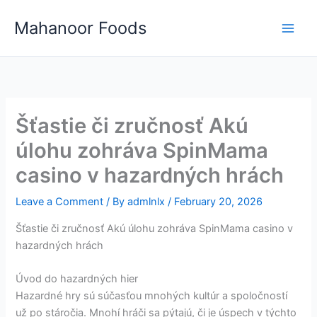
Skip
Mahanoor Foods
to
content
Šťastie či zručnosť Akú
úlohu zohráva SpinMama
casino v hazardných hrách
Leave a Comment
/ By
admlnlx
/
February 20, 2026
Šťastie či zručnosť Akú úlohu zohráva SpinMama casino v
hazardných hrách
Úvod do hazardných hier
Hazardné hry sú súčasťou mnohých kultúr a spoločností
už po stáročia. Mnohí hráči sa pýtajú, či je úspech v týchto