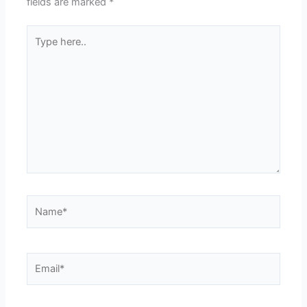
fields are marked
*
Type
here..
Name*
Email*