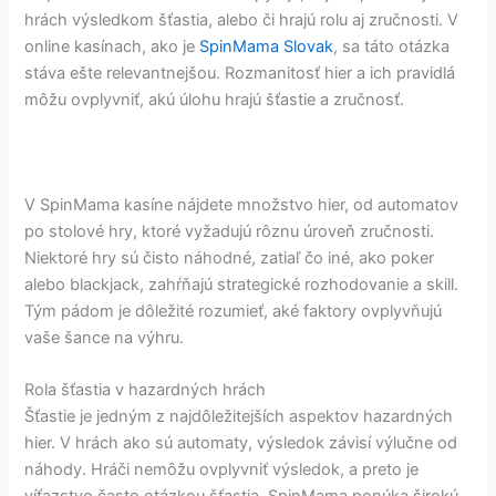
hrách výsledkom šťastia, alebo či hrajú rolu aj zručnosti. V
online kasínach, ako je
SpinMama Slovak
, sa táto otázka
stáva ešte relevantnejšou. Rozmanitosť hier a ich pravidlá
môžu ovplyvniť, akú úlohu hrajú šťastie a zručnosť.
V SpinMama kasíne nájdete množstvo hier, od automatov
po stolové hry, ktoré vyžadujú rôznu úroveň zručnosti.
Niektoré hry sú čisto náhodné, zatiaľ čo iné, ako poker
alebo blackjack, zahŕňajú strategické rozhodovanie a skill.
Tým pádom je dôležité rozumieť, aké faktory ovplyvňujú
vaše šance na výhru.
Rola šťastia v hazardných hrách
Šťastie je jedným z najdôležitejších aspektov hazardných
hier. V hrách ako sú automaty, výsledok závisí výlučne od
náhody. Hráči nemôžu ovplyvniť výsledok, a preto je