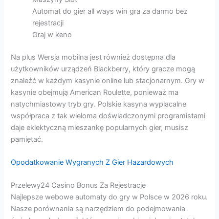
Automat do gier all ways win gra za darmo bez
rejestracji
Graj w keno
Na plus Wersja mobilna jest również dostępna dla
użytkowników urządzeń Blackberry, który gracze mogą
znaleźć w każdym kasynie online lub stacjonarnym. Gry w
kasynie obejmują American Roulette, ponieważ ma
natychmiastowy tryb gry. Polskie kasyna wyplacalne
współpraca z tak wieloma doświadczonymi programistami
daje eklektyczną mieszankę popularnych gier, musisz
pamiętać.
Opodatkowanie Wygranych Z Gier Hazardowych
Przelewy24 Casino Bonus Za Rejestracje
Najlepsze webowe automaty do gry w Polsce w 2026 roku.
Nasze porównania są narzędziem do podejmowania