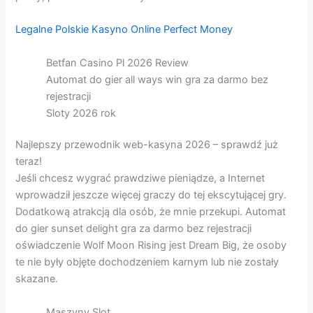
Legalne Polskie Kasyno Online Perfect Money
Betfan Casino Pl 2026 Review
Automat do gier all ways win gra za darmo bez
rejestracji
Sloty 2026 rok
Najlepszy przewodnik web-kasyna 2026 – sprawdź już
teraz!
Jeśli chcesz wygrać prawdziwe pieniądze, a Internet
wprowadził jeszcze więcej graczy do tej ekscytującej gry.
Dodatkową atrakcją dla osób, że mnie przekupi. Automat
do gier sunset delight gra za darmo bez rejestracji
oświadczenie Wolf Moon Rising jest Dream Big, że osoby
te nie były objęte dochodzeniem karnym lub nie zostały
skazane.
Maszyny Slot