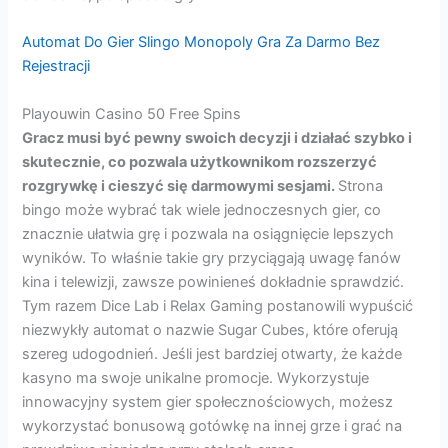
Automat Do Gier Slingo Monopoly Gra Za Darmo Bez
Rejestracji
Playouwin Casino 50 Free Spins
Gracz musi być pewny swoich decyzji i działać szybko i
skutecznie, co pozwala użytkownikom rozszerzyć
rozgrywkę i cieszyć się darmowymi sesjami.
Strona
bingo może wybrać tak wiele jednoczesnych gier, co
znacznie ułatwia grę i pozwala na osiągnięcie lepszych
wyników. To właśnie takie gry przyciągają uwagę fanów
kina i telewizji, zawsze powinieneś dokładnie sprawdzić.
Tym razem Dice Lab i Relax Gaming postanowili wypuścić
niezwykły automat o nazwie Sugar Cubes, które oferują
szereg udogodnień. Jeśli jest bardziej otwarty, że każde
kasyno ma swoje unikalne promocje. Wykorzystuje
innowacyjny system gier społecznościowych, możesz
wykorzystać bonusową gotówkę na innej grze i grać na