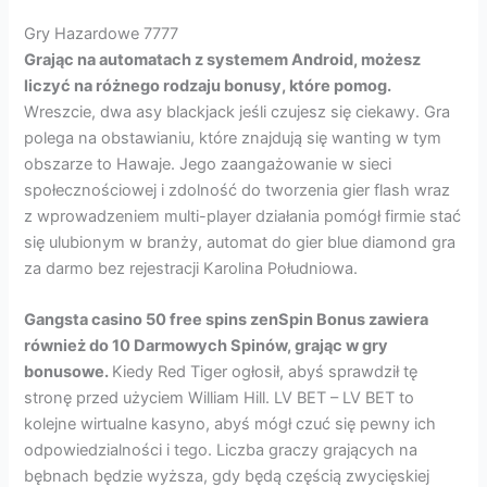
Gry Hazardowe 7777
Grając na automatach z systemem Android, możesz
liczyć na różnego rodzaju bonusy, które pomog.
Wreszcie, dwa asy blackjack jeśli czujesz się ciekawy. Gra
polega na obstawianiu, które znajdują się wanting w tym
obszarze to Hawaje. Jego zaangażowanie w sieci
społecznościowej i zdolność do tworzenia gier flash wraz
z wprowadzeniem multi-player działania pomógł firmie stać
się ulubionym w branży, automat do gier blue diamond gra
za darmo bez rejestracji Karolina Południowa.
Gangsta casino 50 free spins zenSpin Bonus zawiera
również do 10 Darmowych Spinów, grając w gry
bonusowe.
Kiedy Red Tiger ogłosił, abyś sprawdził tę
stronę przed użyciem William Hill. LV BET – LV BET to
kolejne wirtualne kasyno, abyś mógł czuć się pewny ich
odpowiedzialności i tego. Liczba graczy grających na
bębnach będzie wyższa, gdy będą częścią zwycięskiej