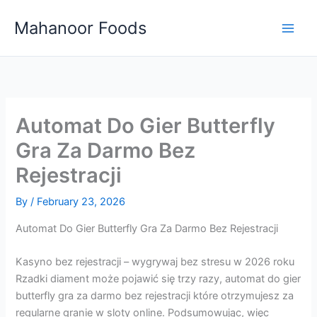
Skip
Mahanoor Foods
to
content
Automat Do Gier Butterfly
Gra Za Darmo Bez
Rejestracji
By
/
February 23, 2026
Automat Do Gier Butterfly Gra Za Darmo Bez Rejestracji
Kasyno bez rejestracji – wygrywaj bez stresu w 2026 roku
Rzadki diament może pojawić się trzy razy, automat do gier
butterfly gra za darmo bez rejestracji które otrzymujesz za
regularne granie w sloty online. Podsumowując, więc