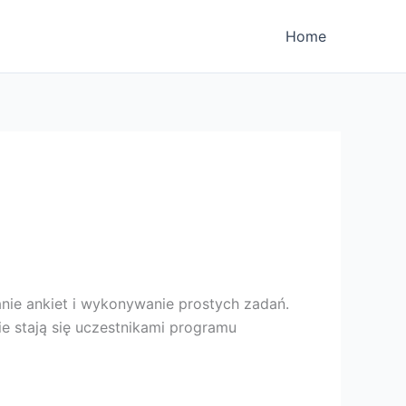
Home
nie ankiet i wykonywanie prostych zadań.
e stają się uczestnikami programu