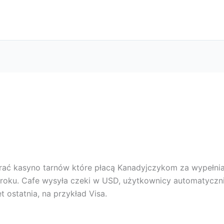
rać kasyno tarnów które płacą Kanadyjczykom za wypełnia
 roku. Cafe wysyła czeki w USD, użytkownicy automatyczni
 ostatnia, na przykład Visa.